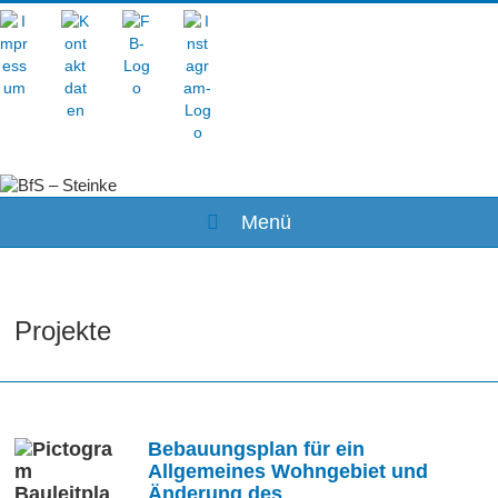
Büro
für
Stadtplanung
Menü
Projekte
Bebauungsplan für ein
Allgemeines Wohngebiet und
Änderung des