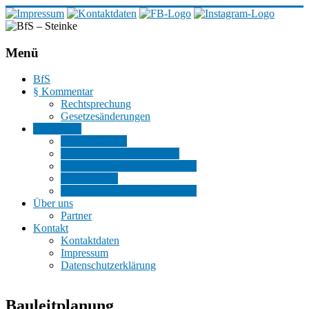
BfS
–
Menü
Steinke
BfS
Büro
§ Kommentar
für
Rechtsprechung
Stadtplanung
Gesetzesänderungen
Leistungen
Bauleitplanung
Einzelhandel und Gewerbe
Konzepte für Stadt und Region
Evaluationen
Wissenstransfer und Forschung
Über uns
Partner
Kontakt
Kontaktdaten
Impressum
Datenschutzerklärung
Bauleitplanung