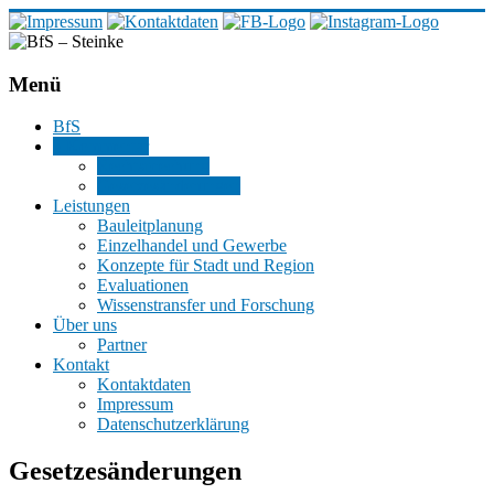
BfS
–
Menü
Steinke
BfS
Büro
§ Kommentar
für
Rechtsprechung
Stadtplanung
Gesetzesänderungen
Leistungen
Bauleitplanung
Einzelhandel und Gewerbe
Konzepte für Stadt und Region
Evaluationen
Wissenstransfer und Forschung
Über uns
Partner
Kontakt
Kontaktdaten
Impressum
Datenschutzerklärung
Gesetzesänderungen